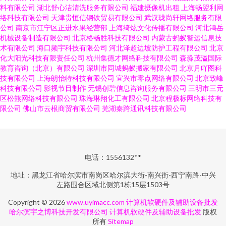
料有限公司
湖北舒心洁清洗服务有限公司
福建摄像机出租
上海畅翌利网
络科技有限公司
天津贵恒信钢铁贸易有限公司
武汉珑尚轩网络服务有限
公司
南京市江宁区正进水果经营部
上海绮炫文化传播有限公司
河北鸿岳
机械设备制造有限公司
北京格畅胜科技有限公司
内蒙古蚂蚁智运信息技
术有限公司
海口频宇科技有限公司
河北泽超边坡防护工程有限公司
北京
化大阳光科技有限责任公司
杭州集德才网络科技有限公司
森淼茂溢国际
教育咨询（北京）有限公司
深圳市同城蚂蚁搬家有限公司
北京月吖图科
技有限公司
上海朗怡特科技有限公司
宜兴市零点网络有限公司
北京致峰
科技有限公司
影视节目制作
无锡创碧信息咨询服务有限公司
三明市三元
区松熊网络科技有限公司
珠海琳翔化工有限公司
北京程极标网络科技有
限公司
佛山市云根商贸有限公司
芜湖秦跨通讯科技有限公司
电话：1556132**
地址：黑龙江省哈尔滨市南岗区哈尔滨大街-南兴街-西宁南路-中兴
左路围合区域北侧第1栋15层1503号
Copyright © 2026
www.uyimacc.com
计算机软硬件及辅助设备批发
哈尔滨宇之博科技开发有限公司
计算机软硬件及辅助设备批发
版权
所有
Sitemap