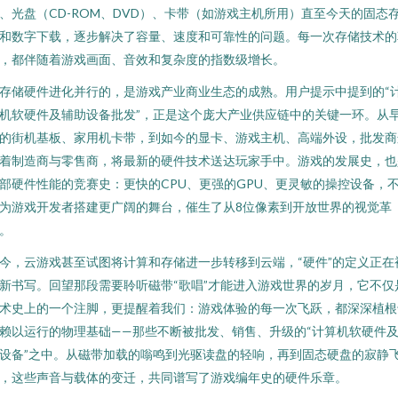
、光盘（CD-ROM、DVD）、卡带（如游戏主机所用）直至今天的固态
和数字下载，逐步解决了容量、速度和可靠性的问题。每一次存储技术的
，都伴随着游戏画面、音效和复杂度的指数级增长。
存储硬件进化并行的，是游戏产业商业生态的成熟。用户提示中提到的“
机软硬件及辅助设备批发”，正是这个庞大产业供应链中的关键一环。从
的街机基板、家用机卡带，到如今的显卡、游戏主机、高端外设，批发商
着制造商与零售商，将最新的硬件技术送达玩家手中。游戏的发展史，也
部硬件性能的竞赛史：更快的CPU、更强的GPU、更灵敏的操控设备，
为游戏开发者搭建更广阔的舞台，催生了从8位像素到开放世界的视觉革
。
今，云游戏甚至试图将计算和存储进一步转移到云端，“硬件”的定义正在
新书写。回望那段需要聆听磁带“歌唱”才能进入游戏世界的岁月，它不仅
术史上的一个注脚，更提醒着我们：游戏体验的每一次飞跃，都深深植根
赖以运行的物理基础——那些不断被批发、销售、升级的“计算机软硬件
设备”之中。从磁带加载的嗡鸣到光驱读盘的轻响，再到固态硬盘的寂静
，这些声音与载体的变迁，共同谱写了游戏编年史的硬件乐章。