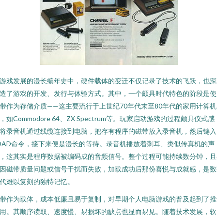
游戏发展的漫长编年史中，硬件载体的变迁不仅记录了技术的飞跃，也深
造了游戏的开发、发行与体验方式。其中，一个颇具时代特色的阶段是使
带作为存储介质——这主要流行于上世纪70年代末至80年代的家用计算机
，如Commodore 64、ZX Spectrum等。玩家启动游戏的过程颇具仪式感
将录音机通过线缆连接到电脑，把存有程序的磁带放入录音机，然后键入
OAD命令，接下来便是漫长的等待。录音机播放着刺耳、类似传真机的声
，这其实是程序数据被编码成的音频信号。整个过程可能持续数分钟，且
因磁带质量问题或信号干扰而失败，加载成功后那份喜悦与成就感，是数
代难以复刻的独特记忆。
带作为载体，成本低廉且易于复制，对早期个人电脑游戏的普及起到了推
用。其顺序读取、速度慢、易损坏的缺点也显而易见。随着技术发展，软