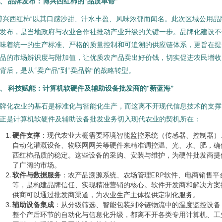
、 品牌发布：博兴西红柿的“品质革命”
博兴西红柿”以其口感沙甜、汁水丰盈、风味浓郁而闻名。此次区域公用品
发布，是当地政府与农业合作社推动产业升级的关键一步。品牌化建设不
味着统一的生产标准、严格的质量控制和可追溯的供应链体系，更旨在提
品的市场辨识度与附加值，让优质农产品卖出好价钱，切实促进农民增收
背后，是从“卖产品”到“卖品牌”的战略转型。
、 科技赋能：计算机软硬件及辅助设备批发商的“新蓝海”
牌化农业的基石是标准化与智能化生产，而这离不开现代信息技术的支撑
正是计算机软硬件及辅助设备批发业务切入现代农业的契机所在：
硬件支撑
：现代农业大棚需要环境智能监控系统（传感器、控制器）
自动化灌溉设备、物联网网关等硬件来精准调控温、光、水、肥，确
西红柿品质的稳定。这些设备的采购、安装与维护，为硬件批发商提
了广阔的市场。
软件与数据服务
：农产品溯源系统、农场管理ERP软件、电商销售平
等，是构建品牌信任、实现精准营销的核心。软件开发商和解决方案
供商可以通过批发商渠道，为农业生产主体提供定制化服务。
辅助设备集成
：从分级筛选、智能包装到冷链物流中的温度监控设备
整个产后环节的自动化与信息化升级，都离不开各类专用计算机、工